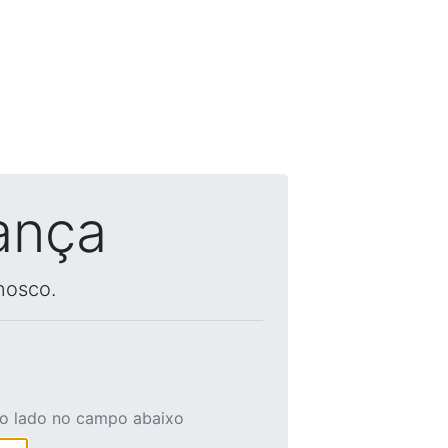
ança
nosco.
ao lado no campo abaixo