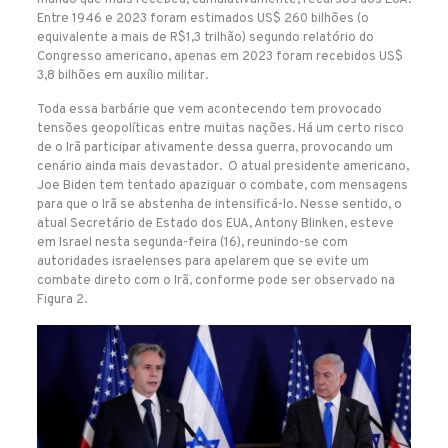
Entre 1946 e 2023 foram estimados US$ 260 bilhões (o
equivalente a mais de R$1,3 trilhão) segundo relatório do
Congresso americano, apenas em 2023 foram recebidos US$
3,8 bilhões em auxílio militar.
Toda essa barbárie que vem acontecendo tem provocado
tensões geopolíticas entre muitas nações. Há um certo risco
de o Irã participar ativamente dessa guerra, provocando um
cenário ainda mais devastador. O atual presidente americano,
Joe Biden tem tentado apaziguar o combate, com mensagens
para que o Irã se abstenha de intensificá-lo. Nesse sentido, o
atual Secretário de Estado dos EUA, Antony Blinken, esteve
em Israel nesta segunda-feira (16), reunindo-se com
autoridades israelenses para apelarem que se evite um
combate direto com o Irã, conforme pode ser observado na
Figura 2.