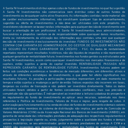
A Santa Fé Investimentos distribui apenas cotas de fundos de investimentos no qual faz a gestão.
A Santa Fé Investimentos não comercializa nem distribui cotas de outros fundos de
investimento ou de qualquer outro ativo financeiro. As informações contidas neste material são
de caráter exclusivamente informativo, não constituem qualquer tipo de aconselhamento,
sugestão ou oferta de investimentos e não deve ser utilizadas com este propósito. Os
investidores não devem se basear nestas informações para qualquer decisão de investimento sem
buscar a orientação de um profissional. A Santa Fé Investimentos, seus administradores,
funcionários e prepostos isentam-se de responsabilidade sobre quaisquer danos resultantes,
direta ou indiretamente, da utilização das informações aqui contidas, uma vez que qualquer
decisão de investimento é exclusivamente do investidor. FUNDOS DE INVESTIMENTOS NÃO
CONTAM COM GARANTIA DO ADMINISTRADOR, DO GESTOR, DE QUALQUER MECANISMO
DE SEGURO OU FUNDO GARANTIDOR DE CRÉDITO - FGC. Os dados de rentabilidade
reportados representam resultados históricos, não são líquidos de impostos e não representam
qualquer garantia de rentabilidade futura. Investimentos nos fundos geridos ou estruturados pela
Santa Fé Investimentos, assim como quaisquer investimentos nos mercados financeiros e de
capitais, estão sujeitos a perda do capital investido. RENTABILIDADE PASSADA NÃO
REPRESENTA GARANTIA DE RENTABILIDADE FUTURA. Investimentos futuros podem ser
feitos sob condições econômicas e tendências de mercado diferentes, em diferentes ativos e
através de diferentes estratégias de investimento, o que pode ter efeito significativo nos
resultados futuros. As posições e participações expostas representam um dado momento no
tempo e estão sujeitas a mudanças a partir de então. Índices expostos não incorrem em taxas,
despesas ou custos de transação e não podem ser investidos diretamente. Todos os dados
utilizados foram obtidos a partir de fontes consideradas confiáveis, mas sua precisão e
completude não são garantidas. É indispensável ao investidor a leitura cuidadosa do prospecto e
do regulamento do fundo de investimento ao aplicar seus recursos, sobretudo nos itens
referentes à Política de Investimento, Fatores de Risco e regras para resgate de cotas. A
autorização para funcionamento e/ou venda de cotas de fundos de investimento e demais valores
mobiliários pelos membros do sistema de distribuição não implica, por parte da Comissão de
Valores Mobiliários (CVM) ou da Associação Nacional dos Bancos de Investimento (ANBID), em
garantia de veracidade das informações prestadas, de adequação dos respectivos regulamentos e
prospectos à legislação vigente ou, ainda, julgamento sobre a qualidade dos fundos e demais
valores mobiliários, se seu administrador, gestor e demais prestadores de serviço. A CVM e a
ANBID não respondem pelo desempenho e rentabilidade dos fundos de investimento. Este