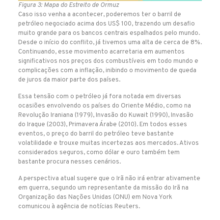
Figura 3: Mapa do Estreito de Ormuz
Caso isso venha a acontecer, poderemos ter o barril de
petróleo negociado acima dos US$ 100, trazendo um desafio
muito grande para os bancos centrais espalhados pelo mundo.
Desde o início do conflito, já tivemos uma alta de cerca de 8%.
Continuando, esse movimento acarretaria em aumentos
significativos nos preços dos combustíveis em todo mundo e
complicações com a inflação, inibindo o movimento de queda
de juros da maior parte dos países.
Essa tensão com o petróleo já fora notada em diversas
ocasiões envolvendo os países do Oriente Médio, como na
Revolução Iraniana (1979), Invasão do Kuwait (1990), Invasão
do Iraque (2003), Primavera Árabe (2010). Em todos esses
eventos, o preço do barril do petróleo teve bastante
volatilidade e trouxe muitas incertezas aos mercados. Ativos
considerados seguros, como dólar e ouro também tem
bastante procura nesses cenários.
A perspectiva atual sugere que o Irã não irá entrar ativamente
em guerra, segundo um representante da missão do Irã na
Organização das Nações Unidas (ONU) em Nova York
comunicou à agência de notícias Reuters.