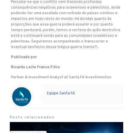
Percebe-se que o conflito vem trazendo profundas
consequências negativas para israelenses e palestinos, ainda
podendo ter uma escalada com entrada de países vizinhos e
impactos em todo resto do mundo. Há dúvidas quanto às
proporções que essa guerra poderá assumir e por quanto
tempo perdurará, porém, temos a certeza do quão destrutiva
está e continuará sendo para as comunidades israelenses e
palestinas. Seguiremos acompanhando o transcorrer e
eventual desfecho dessa trágica guerra (santa?).
Publicado por
Ricardo Leite Franco Filho
Partner & Investment Analyst at Santa Fé Investimentos
Warning
: Undefined variable $user in
/home/storage/1/bb/9e/santafecombrprov1/public_html/wp-content/themes/betheme/includes/content-single.php
on line
355
Warning
: Trying to access array offset on value of type null in
/home/storage/1/bb/9e/santafecombrprov1/public_html/wp-content/themes/betheme/includes/content-single.php
on line
355
Equipe Santa Fé
Posts relacionados