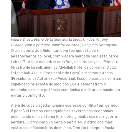
Figura 2: Secretário de Estado dos Estados Unidos, Antony
Blinken, com o primeiro-ministro de Israel, Benjamin Netanyahu
O presidente Joe Biden também fez questão de ir
pessoalmente ao local, com viagem marcada para esta terça-
feira (17). Irá se encontrar com Benjamin Netanyahu (Primeiro
Ministro de Israel), além do Abdullah II (Rei da Jordânia), Abdul
Fatah Khalil Al-Sisi (Presidente do Egito) e Mahmoud Abbas
(Presidente da Autoridade Palestina). Esses encontros têm um
significado relevante do lado dos EUA e demonstram o
empenho da maior potência econômica e militar do mundo em
evitar o confronto.
Além de toda tragédia humana que esse conflito tem gerado,
é possível termos consequências severas nas economias
pelo mundo e no sistema financeiro global, caso essa guerra
perdure. O principal alvo seria o petróleo, o ativo dos mais
voláteis e inflacionários do mundo. Tem forte dependência