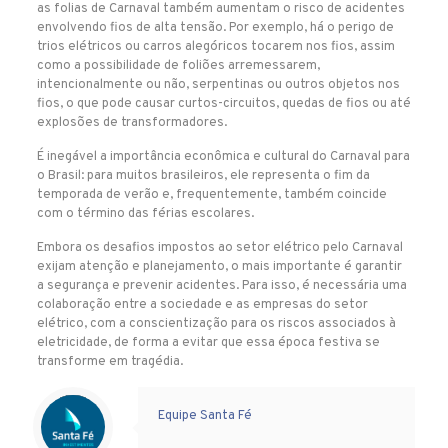
as folias de Carnaval também aumentam o risco de acidentes
envolvendo fios de alta tensão. Por exemplo, há o perigo de
trios elétricos ou carros alegóricos tocarem nos fios, assim
como a possibilidade de foliões arremessarem,
intencionalmente ou não, serpentinas ou outros objetos nos
fios, o que pode causar curtos-circuitos, quedas de fios ou até
explosões de transformadores.
É inegável a importância econômica e cultural do Carnaval para
o Brasil: para muitos brasileiros, ele representa o fim da
temporada de verão e, frequentemente, também coincide
com o término das férias escolares.
Embora os desafios impostos ao setor elétrico pelo Carnaval
exijam atenção e planejamento, o mais importante é garantir
a segurança e prevenir acidentes. Para isso, é necessária uma
colaboração entre a sociedade e as empresas do setor
elétrico, com a conscientização para os riscos associados à
eletricidade, de forma a evitar que essa época festiva se
transforme em tragédia.
Warning
: Undefined variable $user in
/home/storage/1/bb/9e/santafecombrprov1/public_html/wp-content/themes/betheme/includes/content-single.php
on line
355
Warning
: Trying to access array offset on value of type null in
/home/storage/1/bb/9e/santafecombrprov1/public_html/wp-content/themes/betheme/includes/content-single.php
on line
355
Equipe Santa Fé