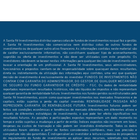
A Santa Fé Investimentos distribui apenas cotas de fundos de investimentos no qual faz a gestão.
A Santa Fé Investimentos não comercializa nem distribui cotas de outros fundos de
investimento ou de qualquer outro ativo financeiro. As informações contidas neste material são
de caráter exclusivamente informativo, não constituem qualquer tipo de aconselhamento,
sugestão ou oferta de investimentos e não deve ser utilizadas com este propósito. Os
investidores não devem se basear nestas informações para qualquer decisão de investimento sem
buscar a orientação de um profissional. A Santa Fé Investimentos, seus administradores,
funcionários e prepostos isentam-se de responsabilidade sobre quaisquer danos resultantes,
direta ou indiretamente, da utilização das informações aqui contidas, uma vez que qualquer
decisão de investimento é exclusivamente do investidor. FUNDOS DE INVESTIMENTOS NÃO
CONTAM COM GARANTIA DO ADMINISTRADOR, DO GESTOR, DE QUALQUER MECANISMO
DE SEGURO OU FUNDO GARANTIDOR DE CRÉDITO - FGC. Os dados de rentabilidade
reportados representam resultados históricos, não são líquidos de impostos e não representam
qualquer garantia de rentabilidade futura. Investimentos nos fundos geridos ou estruturados pela
Santa Fé Investimentos, assim como quaisquer investimentos nos mercados financeiros e de
capitais, estão sujeitos a perda do capital investido. RENTABILIDADE PASSADA NÃO
REPRESENTA GARANTIA DE RENTABILIDADE FUTURA. Investimentos futuros podem ser
feitos sob condições econômicas e tendências de mercado diferentes, em diferentes ativos e
através de diferentes estratégias de investimento, o que pode ter efeito significativo nos
resultados futuros. As posições e participações expostas representam um dado momento no
tempo e estão sujeitas a mudanças a partir de então. Índices expostos não incorrem em taxas,
despesas ou custos de transação e não podem ser investidos diretamente. Todos os dados
utilizados foram obtidos a partir de fontes consideradas confiáveis, mas sua precisão e
completude não são garantidas. É indispensável ao investidor a leitura cuidadosa do prospecto e
do regulamento do fundo de investimento ao aplicar seus recursos, sobretudo nos itens