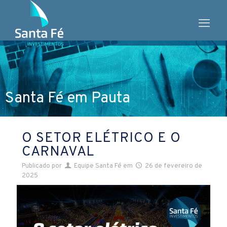
Santa Fé em Pauta
O SETOR ELÉTRICO E O
CARNAVAL
Publicado por
Equipe Santa Fé
em
26 de fevereiro de
2025