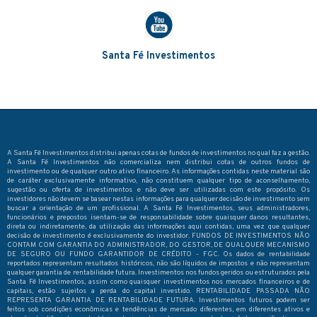
Santa Fé Investimentos
A Santa Fé Investimentos distribui apenas cotas de fundos de investimentos no qual faz a gestão.
A Santa Fé Investimentos não comercializa nem distribui cotas de outros fundos de
investimento ou de qualquer outro ativo financeiro. As informações contidas neste material são
de caráter exclusivamente informativo, não constituem qualquer tipo de aconselhamento,
sugestão ou oferta de investimentos e não deve ser utilizadas com este propósito. Os
investidores não devem se basear nestas informações para qualquer decisão de investimento sem
buscar a orientação de um profissional. A Santa Fé Investimentos, seus administradores,
funcionários e prepostos isentam-se de responsabilidade sobre quaisquer danos resultantes,
direta ou indiretamente, da utilização das informações aqui contidas, uma vez que qualquer
decisão de investimento é exclusivamente do investidor. FUNDOS DE INVESTIMENTOS NÃO
CONTAM COM GARANTIA DO ADMINISTRADOR, DO GESTOR, DE QUALQUER MECANISMO
DE SEGURO OU FUNDO GARANTIDOR DE CRÉDITO - FGC. Os dados de rentabilidade
reportados representam resultados históricos, não são líquidos de impostos e não representam
qualquer garantia de rentabilidade futura. Investimentos nos fundos geridos ou estruturados pela
Santa Fé Investimentos, assim como quaisquer investimentos nos mercados financeiros e de
capitais, estão sujeitos a perda do capital investido. RENTABILIDADE PASSADA NÃO
REPRESENTA GARANTIA DE RENTABILIDADE FUTURA. Investimentos futuros podem ser
feitos sob condições econômicas e tendências de mercado diferentes, em diferentes ativos e