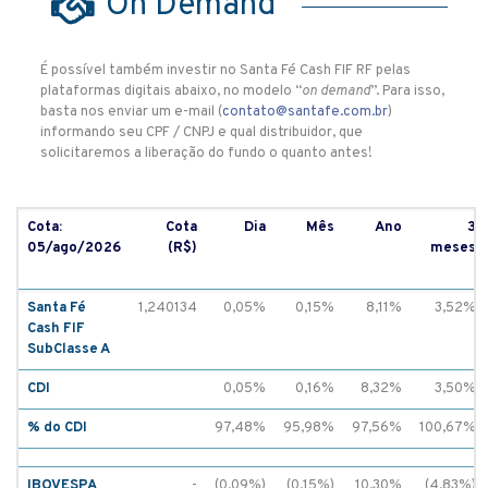
On Demand
É possível também investir no Santa Fé Cash FIF RF pelas
plataformas digitais abaixo, no modelo “
on demand
”. Para isso,
basta nos enviar um e-mail (
contato@santafe.com.br
)
informando seu CPF / CNPJ e qual distribuidor, que
solicitaremos a liberação do fundo o quanto antes!
Cota:
Cota
Dia
Mês
Ano
3
05/ago/2026
(R$)
meses
Santa Fé
1,240134
0,05%
0,15%
8,11%
3,52%
Cash FIF
SubClasse A
CDI
0,05%
0,16%
8,32%
3,50%
% do CDI
97,48%
95,98%
97,56%
100,67%
IBOVESPA
-
(0,09%)
(0,15%)
10,30%
(4,83%)