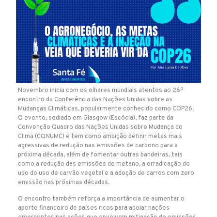
Novembro inicia com os olhares mundiais atentos ao 26º
encontro da Conferência das Nações Unidas sobre as
Mudanças Climáticas, popularmente conhecido como COP26.
O evento, sediado em Glasgow (Escócia), faz parte da
Convenção Quadro das Nações Unidas sobre Mudança do
Clima (CQNUMC) e tem como ambição definir metas mais
agressivas de redução nas emissões de carbono para a
próxima década, além de fomentar outras bandeiras, tais
como a redução das emissões de metano, a erradicação do
uso do uso de carvão vegetal e a adoção de carros com zero
emissão nas próximas décadas.
O encontro também reforça a importância de aumentar o
aporte financeiro de países ricos para apoiar nações