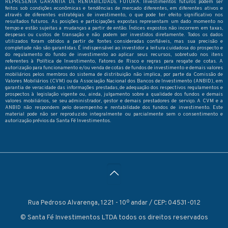
REPRESENTA GARANTIA DE RENTABILIDADE FUTURA. Investimentos futuros podem ser
feitos sob condições econômicas e tendências de mercado diferentes, em diferentes ativos e
através de diferentes estratégias de investimento, o que pode ter efeito significativo nos
resultados futuros. As posições e participações expostas representam um dado momento no
tempo e estão sujeitas a mudanças a partir de então. Índices expostos não incorrem em taxas,
despesas ou custos de transação e não podem ser investidos diretamente. Todos os dados
utilizados foram obtidos a partir de fontes consideradas confiáveis, mas sua precisão e
completude não são garantidas. É indispensável ao investidor a leitura cuidadosa do prospecto e
do regulamento do fundo de investimento ao aplicar seus recursos, sobretudo nos itens
referentes à Política de Investimento, Fatores de Risco e regras para resgate de cotas. A
autorização para funcionamento e/ou venda de cotas de fundos de investimento e demais valores
mobiliários pelos membros do sistema de distribuição não implica, por parte da Comissão de
Valores Mobiliários (CVM) ou da Associação Nacional dos Bancos de Investimento (ANBID), em
garantia de veracidade das informações prestadas, de adequação dos respectivos regulamentos e
prospectos à legislação vigente ou, ainda, julgamento sobre a qualidade dos fundos e demais
valores mobiliários, se seu administrador, gestor e demais prestadores de serviço. A CVM e a
ANBID não respondem pelo desempenho e rentabilidade dos fundos de investimento. Este
material pode não ser reproduzido integralmente ou parcialmente sem o consentimento e
autorização prévios da Santa Fé Investimentos.
Rua Pedroso Alvarenga, 1221 - 10º andar / CEP: 04531-012
© Santa Fé Investimentos LTDA todos os direitos reservados