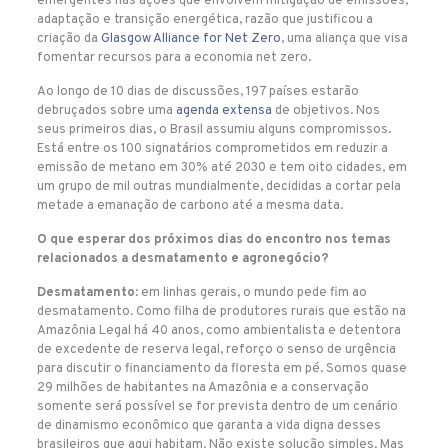
emergentes nas ações que envolvem mitigação de emissões,
adaptação e transição energética, razão que justificou a
criação da
Glasgow Alliance for Net Zero
, uma aliança que visa
fomentar recursos para a economia net zero.
Ao longo de 10 dias de discussões, 197 países estarão
debruçados sobre uma
agenda extensa
de objetivos. Nos
seus primeiros dias, o Brasil assumiu alguns compromissos.
Está entre os 100 signatários comprometidos em reduzir a
emissão de metano em 30% até 2030 e tem oito cidades, em
um grupo de mil outras mundialmente, decididas a cortar pela
metade a emanação de carbono até a mesma data.
O que esperar dos próximos dias do encontro nos temas
relacionados a desmatamento e agronegócio?
Desmatamento
: em linhas gerais, o mundo pede fim ao
desmatamento. Como filha de produtores rurais que estão na
Amazônia Legal há 40 anos, como ambientalista e detentora
de excedente de reserva legal, reforço o senso de urgência
para discutir o financiamento da floresta em pé. Somos quase
29 milhões de habitantes na Amazônia e a conservação
somente será possível se for prevista dentro de um cenário
de dinamismo econômico que garanta a vida digna desses
brasileiros que aqui habitam. Não existe solução simples. Mas