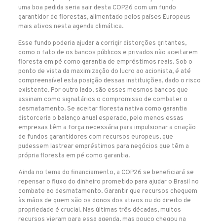
uma boa pedida seria sair desta COP26 com um fundo
garantidor de florestas, alimentado pelos países Europeus
mais ativos nesta agenda climática.
Esse fundo poderia ajudar a corrigir distorções gritantes,
como o fato de os bancos públicos e privados não aceitarem
floresta em pé como garantia de empréstimos reais. Sob o
ponto de vista da maximização do lucro ao acionista, é até
compreensível esta posição dessas instituições, dado o risco
existente. Por outro lado, são esses mesmos bancos que
assinam como signatários o compromisso de combater o
desmatamento. Se aceitar floresta nativa como garantia
distorceria o balanço anual esperado, pelo menos essas
empresas têm a força necessária para impulsionar a criação
de fundos garantidores com recursos europeus, que
pudessem lastrear empréstimos para negócios que têm a
própria floresta em pé como garantia.
Ainda no tema do financiamento, a COP26 se beneficiará se
repensar o fluxo do dinheiro prometido para ajudar o Brasil no
combate ao desmatamento. Garantir que recursos cheguem
às mãos de quem são os donos dos ativos ou do direito de
propriedade é crucial. Nas últimas três décadas, muitos
recursos vieram para essa agenda, mas pouco chegou na