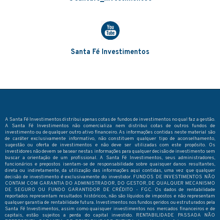
Santa Fé Investimentos
A Santa Fé Investimentos distribui apenas cotas de fundos de investimentos no qual faz a gestão.
A Santa Fé Investimentos não comercializa nem distribui cotas de outros fundos de
investimento ou de qualquer outro ativo financeiro. As informações contidas neste material são
de caráter exclusivamente informativo, não constituem qualquer tipo de aconselhamento,
sugestão ou oferta de investimentos e não deve ser utilizadas com este propósito. Os
investidores não devem se basear nestas informações para qualquer decisão de investimento sem
buscar a orientação de um profissional. A Santa Fé Investimentos, seus administradores,
funcionários e prepostos isentam-se de responsabilidade sobre quaisquer danos resultantes,
direta ou indiretamente, da utilização das informações aqui contidas, uma vez que qualquer
decisão de investimento é exclusivamente do investidor. FUNDOS DE INVESTIMENTOS NÃO
CONTAM COM GARANTIA DO ADMINISTRADOR, DO GESTOR, DE QUALQUER MECANISMO
DE SEGURO OU FUNDO GARANTIDOR DE CRÉDITO - FGC. Os dados de rentabilidade
reportados representam resultados históricos, não são líquidos de impostos e não representam
qualquer garantia de rentabilidade futura. Investimentos nos fundos geridos ou estruturados pela
Santa Fé Investimentos, assim como quaisquer investimentos nos mercados financeiros e de
capitais, estão sujeitos a perda do capital investido. RENTABILIDADE PASSADA NÃO