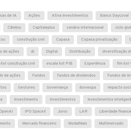
sas de IA
Ações
Ativa Investimentos
Banco Daycoval
Câmbio
Capitaleplus
cenário internacional
ciclo glo
tos
construção civil
Copasa
Copasa privatização
o de ações
di
Digital
Distribuição
diversificação d
 6x1 construção civil
escala 6x1 PIB
Experiência
fim 6x1 
do de ações
Fundos
fundos de dividendos
Fundos de I
ntos
Gestores
Governança
ibovespa
Impacto soci
ra
Investimento
Investimentos
Investimentos inteligen
 OpenAI
IPO SpaceX
Juros
LAR
Liberdade finance
amento
Mercado financeiro
ModalMais
Multimercado