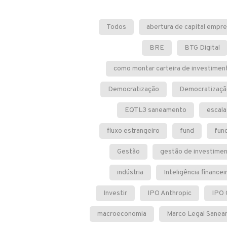
Todos
abertura de capital empre
BRE
BTG Digital
como montar carteira de investimen
Democratização
Democratizaçã
EQTL3 saneamento
escala
fluxo estrangeiro
fund
fun
Gestão
gestão de investime
indústria
Inteligência financei
Investir
IPO Anthropic
IPO
macroeconomia
Marco Legal Sane