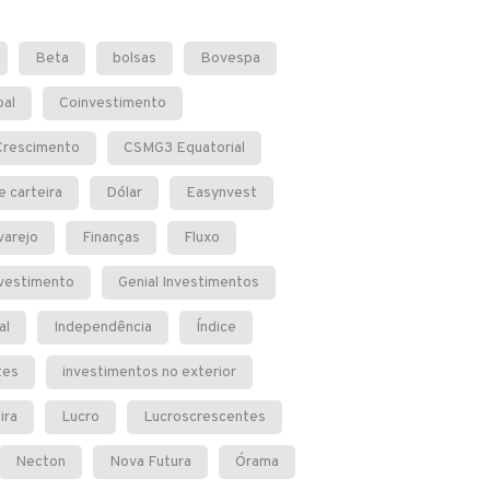
Beta
bolsas
Bovespa
bal
Coinvestimento
Crescimento
CSMG3 Equatorial
e carteira
Dólar
Easynvest
varejo
Finanças
Fluxo
nvestimento
Genial Investimentos
al
Independência
Índice
tes
investimentos no exterior
ira
Lucro
Lucroscrescentes
Necton
Nova Futura
Órama