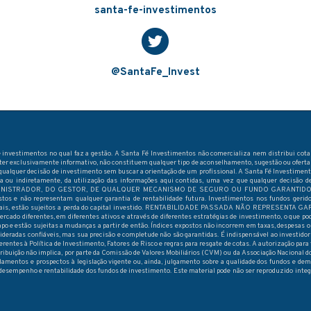
santa-fe-investimentos
@SantaFe_Invest
 investimentos no qual faz a gestão. A Santa Fé Investimentos não comercializa nem distribui cota
áter exclusivamente informativo, não constituem qualquer tipo de aconselhamento, sugestão ou oferta 
qualquer decisão de investimento sem buscar a orientação de um profissional. A Santa Fé Investiment
eta ou indiretamente, da utilização das informações aqui contidas, uma vez que qualquer decisã
STRADOR, DO GESTOR, DE QUALQUER MECANISMO DE SEGURO OU FUNDO GARANTIDOR DE CRÉ
ostos e não representam qualquer garantia de rentabilidade futura. Investimentos nos fundos geri
apitais, estão sujeitos a perda do capital investido. RENTABILIDADE PASSADA NÃO REPRESENTA
ado diferentes, em diferentes ativos e através de diferentes estratégias de investimento, o que pode
e estão sujeitas a mudanças a partir de então. Índices expostos não incorrem em taxas, despesas o
sideradas confiáveis, mas sua precisão e completude não são garantidas. É indispensável ao investido
erentes à Política de Investimento, Fatores de Risco e regras para resgate de cotas. A autorização p
tribuição não implica, por parte da Comissão de Valores Mobiliários (CVM) ou da Associação Nacional 
lamentos e prospectos à legislação vigente ou, ainda, julgamento sobre a qualidade dos fundos e dema
desempenho e rentabilidade dos fundos de investimento. Este material pode não ser reproduzido int