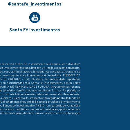
@santafe_Investimentos
Santa Fé Investimentos
s de outros fundos de investimento ou de qualquer outro ativo
de investimentos e não deve ser utilizadas com este propósito.
os, seus administradores, funcionários e prepostos isentam-se
o de investimento é exclusivamente do investidor. FUNDOS DE
DITO - FGC. Os dados de rentabilidade reportados
dos ou estruturados pela Santa Fé Investimentos, assim como
 GARANTIA DE RENTABILIDADE FUTURA. Investimentos futuros
 ter efeito significativo nos resultados futuros. As posições e
u custos de transação e não podem ser investidos diretamente.
r a leitura cuidadosa do prospecto e do regulamento do fundo de
ara funcionamento e/ou venda de cotas de fundos de investimento
dos Bancos de Investimento (ANBID), em garantia de veracidade
is valores mobiliários, se seu administrador, gestor e demais
egralmente ou parcialmente sem o consentimento e autorização