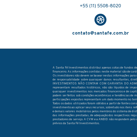
+55 (11) 5508-8020
contato@santafe.com.br
A Santa Fé Investimentos distribui apenas cotas de fundos de
financeiro. As informações contidas neste material são de car
Os investidores não devem se basear nestas informações para 
de responsabilidade sobre quaisquer danos resultantes, dir
INVESTIMENTOS NÃO CONTAM COM GARANTIA DO ADMINI
representam resultados históricos, não são líquidos de imp
quaisquer investimentos nos mercados financeiros e de c
podem ser feitos sob condições econômicas e tendências de merc
participações expostas representam um dado momento no tempo 
Todos os dados utilizados foram obtidos a partir de fontes con
investimento ao aplicar seus recursos, sobretudo nos itens ref
e demais valores mobiliários pelos membros do sistema de dis
das informações prestadas, de adequação dos respectivos regu
prestadores de serviço. A CVM e a ANBID não respondem pelo 
prévios da Santa Fé Investimentos.