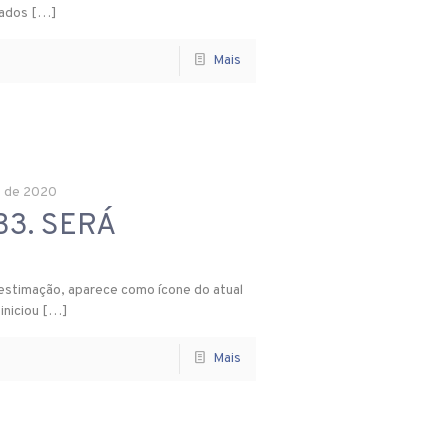
tados
[…]
Mais
o de 2020
B3. SERÁ
 estimação, aparece como ícone do atual
iniciou
[…]
Mais