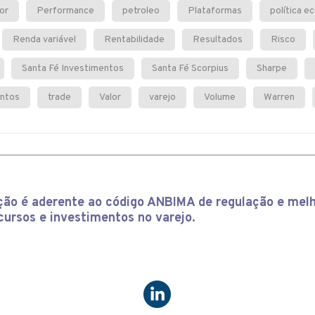
or
Performance
petroleo
Plataformas
política e
Renda variável
Rentabilidade
Resultados
Risco
Santa Fé Investimentos
Santa Fé Scorpius
Sharpe
entos
trade
Valor
varejo
Volume
Warren
ição é aderente ao código ANBIMA de regulação e melh
cursos e investimentos no varejo.