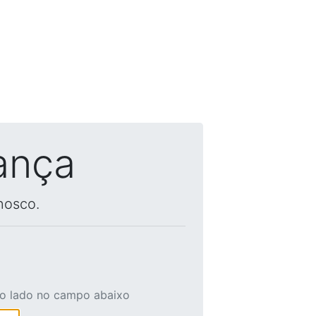
ança
nosco.
ao lado no campo abaixo