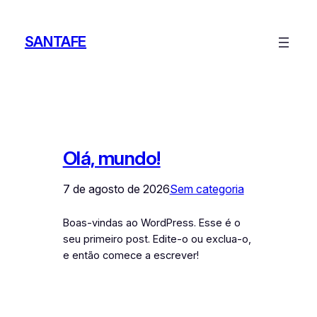
Pular
para
SANTAFE
o
conteúdo
Olá, mundo!
7 de agosto de 2026
Sem categoria
Boas-vindas ao WordPress. Esse é o
seu primeiro post. Edite-o ou exclua-o,
e então comece a escrever!