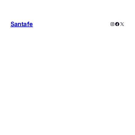
Santafe
Instagram
Faceboo
X