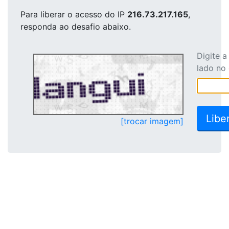
Para liberar o acesso
do IP
216.73.217.165
,
responda ao desafio abaixo.
Digite 
lado no
[trocar imagem]