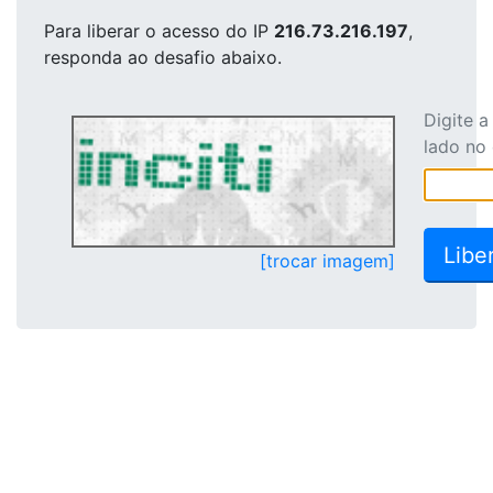
Para liberar o acesso
do IP
216.73.216.197
,
responda ao desafio abaixo.
Digite 
lado no
[trocar imagem]