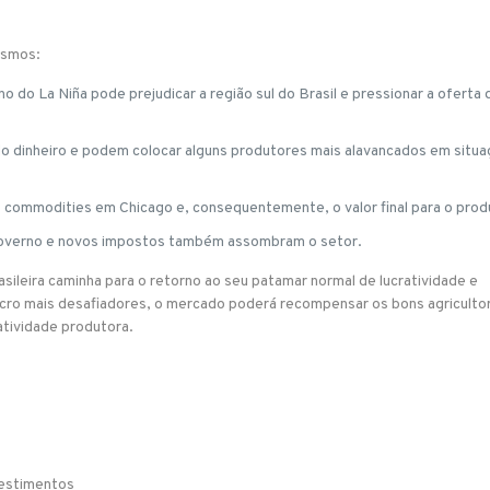
smos:
 do La Niña pode prejudicar a região sul do Brasil e pressionar a oferta 
do dinheiro e podem colocar alguns produtores mais alavancados em situa
 commodities em Chicago e, consequentemente, o valor final para o prod
o governo e novos impostos também assombram o setor.
rasileira caminha para o retorno ao seu patamar normal de lucratividade e
cro mais desafiadores, o mercado poderá recompensar os bons agriculto
atividade produtora.
vestimentos