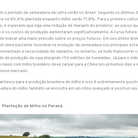
ém o período de semeadura da safra verão no Brasil. Segundo os últimos 
tra-se 85,4% plantada enquanto milho verão 71,8%. Para o primeiro cultiv
es, é esperado que haja uma redução de margem do produtor, ao passo qu
 e os custos de produção aumentaram significativamente. A curva futura
ode indicar uma maior pressão sobre os preços futuros. Em seu último Bol
m clima bastante favorável na evolução da semeadura nos principais est
resentado a necessidade de replantio, no entanto, se tudo transcorrer 
e de produção de soja atingindo 150 milhões de toneladas. Já para o milh
 navio com milho brasileiro deve zarpar para a China nos próximos dias e in
e novo mercado.
ntesco para a produção brasileira de milho e isso é extremamente positi
adura do milho também se encontra em um ritmo avançado e positivo nas
Plantação de Milho no Paraná