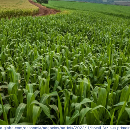
bo.globo.com/economia/negocios/noticia/2022/11/brasil-faz-sua-primeir