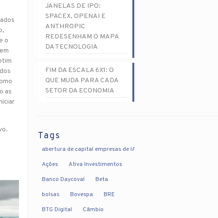
JANELAS DE IPO:
SPACEX, OPENAI E
dados
ANTHROPIC
o,
REDESENHAM O MAPA
e o
DA TECNOLOGIA
 em
etim
FIM DA ESCALA 6X1: O
ados
QUE MUDA PARA CADA
como
SETOR DA ECONOMIA
o as
iciar
vo.
Tags
abertura de capital empresas de IA
Ações
Ativa Investimentos
Banco Daycoval
Beta
bolsas
Bovespa
BRE
BTG Digital
Câmbio