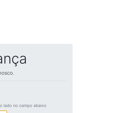
ança
nosco.
ao lado no campo abaixo