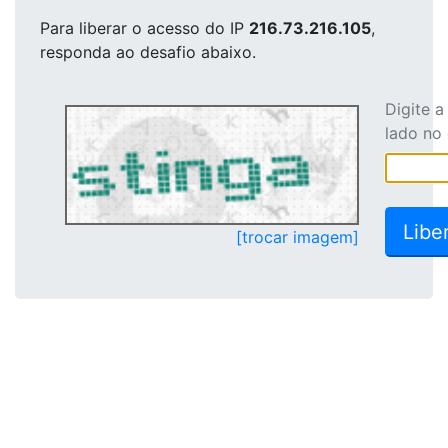
Para liberar o acesso
do IP
216.73.216.105
,
responda ao desafio abaixo.
Digite 
lado no
[trocar imagem]