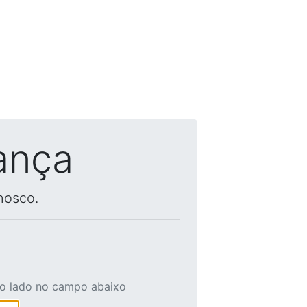
ança
nosco.
ao lado no campo abaixo