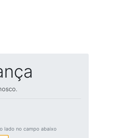
ança
nosco.
ao lado no campo abaixo