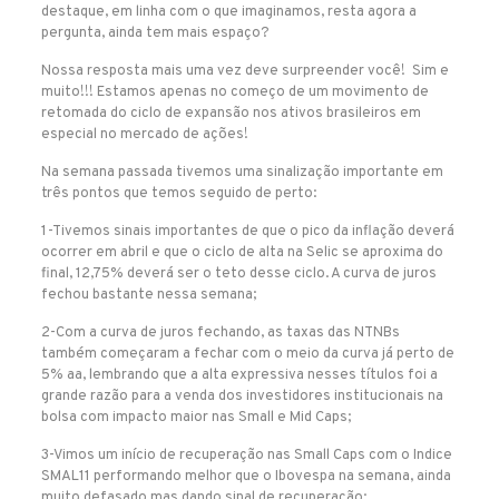
destaque, em linha com o que imaginamos, resta agora a
pergunta, ainda tem mais espaço?
Nossa resposta mais uma vez deve surpreender você! Sim e
muito!!! Estamos apenas no começo de um movimento de
retomada do ciclo de expansão nos ativos brasileiros em
especial no mercado de ações!
Na semana passada tivemos uma sinalização importante em
três pontos que temos seguido de perto:
1-Tivemos sinais importantes de que o pico da inflação deverá
ocorrer em abril e que o ciclo de alta na Selic se aproxima do
final, 12,75% deverá ser o teto desse ciclo. A curva de juros
fechou bastante nessa semana;
2-Com a curva de juros fechando, as taxas das NTNBs
também começaram a fechar com o meio da curva já perto de
5% aa, lembrando que a alta expressiva nesses títulos foi a
grande razão para a venda dos investidores institucionais na
bolsa com impacto maior nas Small e Mid Caps;
3-Vimos um início de recuperação nas Small Caps com o Indice
SMAL11 performando melhor que o Ibovespa na semana, ainda
muito defasado mas dando sinal de recuperação;