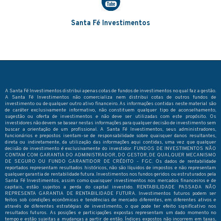
Santa Fé Investimentos
A Santa Fé Investimentos distribui apenas cotas de fundos de investimentos no qual faz a gestão.
A Santa Fé Investimentos não comercializa nem distribui cotas de outros fundos de
investimento ou de qualquer outro ativo financeiro. As informações contidas neste material são
de caráter exclusivamente informativo, não constituem qualquer tipo de aconselhamento,
sugestão ou oferta de investimentos e não deve ser utilizadas com este propósito. Os
investidores não devem se basear nestas informações para qualquer decisão de investimento sem
buscar a orientação de um profissional. A Santa Fé Investimentos, seus administradores,
funcionários e prepostos isentam-se de responsabilidade sobre quaisquer danos resultantes,
direta ou indiretamente, da utilização das informações aqui contidas, uma vez que qualquer
decisão de investimento é exclusivamente do investidor. FUNDOS DE INVESTIMENTOS NÃO
CONTAM COM GARANTIA DO ADMINISTRADOR, DO GESTOR, DE QUALQUER MECANISMO
DE SEGURO OU FUNDO GARANTIDOR DE CRÉDITO - FGC. Os dados de rentabilidade
reportados representam resultados históricos, não são líquidos de impostos e não representam
qualquer garantia de rentabilidade futura. Investimentos nos fundos geridos ou estruturados pela
Santa Fé Investimentos, assim como quaisquer investimentos nos mercados financeiros e de
capitais, estão sujeitos a perda do capital investido. RENTABILIDADE PASSADA NÃO
REPRESENTA GARANTIA DE RENTABILIDADE FUTURA. Investimentos futuros podem ser
feitos sob condições econômicas e tendências de mercado diferentes, em diferentes ativos e
através de diferentes estratégias de investimento, o que pode ter efeito significativo nos
resultados futuros. As posições e participações expostas representam um dado momento no
tempo e estão sujeitas a mudanças a partir de então. Índices expostos não incorrem em taxas,