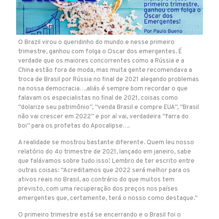
O Brazil virou o queridinho do mundo e nesse primeiro
trimestre, ganhou com folga o Oscar dos emergentes. É
verdade que os maiores concorrentes como a Rússia e a
China estão fora de moda, mas muita gente recomendava a
troca de Brasil por Rússia no final de 2021 alegando problemas
na nossa democracia….aliás é sempre bom recordar o que
falavam os especialistas no final de 2021, coisas como
“dolarize seu patrimônio”, “venda Brasil e compre EUA”, “Brasil
não vai crescer em 2022” e por aí vai, verdadeira “farra do
boi” para os profetas do Apocalipse….
A realidade se mostrou bastante diferente. Quem leu nosso
relatório do 4o trimestre de 2021, lançado em janeiro, sabe
que falávamos sobre tudo isso! Lembro de ter escrito entre
outras coisas: “Acreditamos que 2022 será melhor para os
ativos reais no Brasil, ao contrário do que muitos tem
previsto, com uma recuperação dos preços nos países
emergentes que, certamente, terá o nosso como destaque.”
O primeiro trimestre está se encerrando e o Brasil foi o