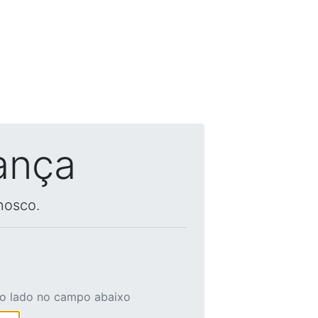
ança
nosco.
ao lado no campo abaixo