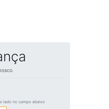
ança
nosco.
ao lado no campo abaixo