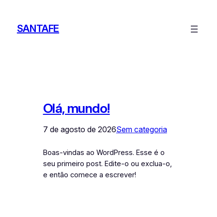
Pular
para
SANTAFE
o
conteúdo
Olá, mundo!
7 de agosto de 2026
Sem categoria
Boas-vindas ao WordPress. Esse é o
seu primeiro post. Edite-o ou exclua-o,
e então comece a escrever!