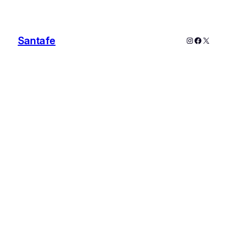
Santafe
Instagram
Faceboo
X