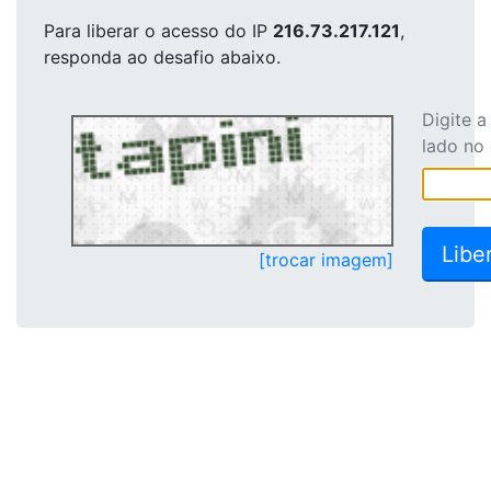
Para liberar o acesso
do IP
216.73.217.121
,
responda ao desafio abaixo.
Digite 
lado no
[trocar imagem]